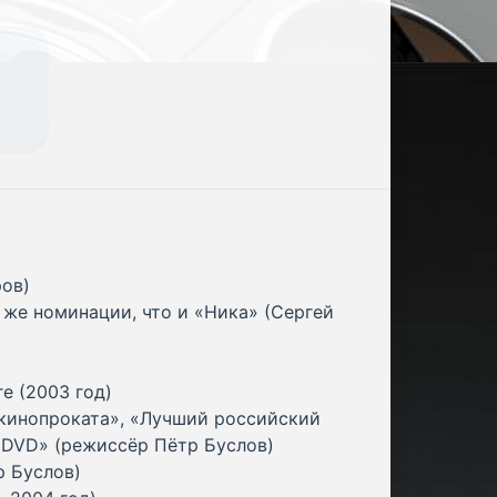
ров)
же номинации, что и «Ника» (Сергей
)
е (2003 год)
кинопроката», «Лучший российский
 DVD» (режиссёр Пётр Буслов)
р Буслов)