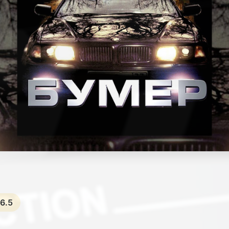
★
6.5