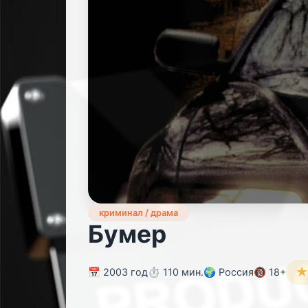
криминал / драма
Бумер
📅 2003 год
⏱️ 110 мин.
🌍 Россия
🔞 18+