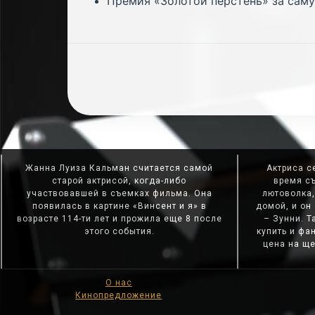
Премия «Золотой перстень» за саму
Жанна Луиза Кальман считается самой
Актриса с
старой актрисой, когда-либо
время с
участвовавшей в съемках фильма. Она
лютоволка,
появилась в картине «Винсент и я» в
домой, и он
возрасте 114-ти лет и прожила еще 8 после
– Зунни. Т
этого события.
купить и фа
цена на ще
О нас
Кинопредложение