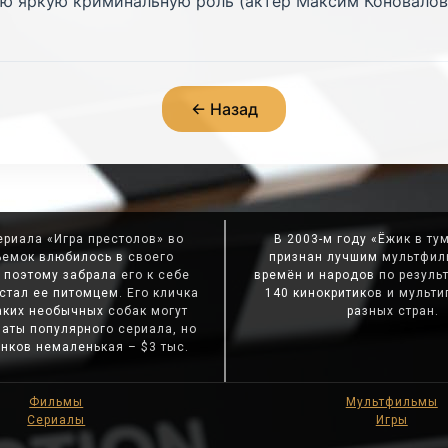
ю яркую криминальную роль (актёр Максим Коновалов,
← Назад
ериала «Игра престолов» во
В 2003-м году «Ёжик в ту
ъемок влюбилось в своего
признан лучшим мультфил
 поэтому забрала его к себе
времён и народов по резуль
 стал ее питомцем. Его кличка
140 кинокритиков и мульти
аких необычных собак могут
разных стран.
наты популярного сериала, но
нков немаленькая – $3 тыс.
Фильмы
Мультфильмы
Сериалы
Игры