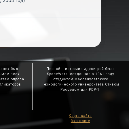
 2004 год)
мане» был
Первой в истории видеоигрой была
ьмом всех
SpaceWars, созданная в 1961 году
татам опроса
студентом Массачусетского
пликаторов
Технологического университета Стивом
Расселом для PDP-1.
Карта сайта
Вконтакте