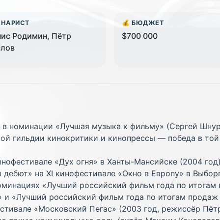
ЕНАРИСТ
💰 БЮДЖЕТ
ис Родимин, Пётр
$700 000
слов
 в номинации «Лучшая музыка к фильму» (Сергей Шну
й гильдии кинокритики и кинопрессы — победа в той 
инофестивале «Дух огня» в Ханты-Мансийске (2004 год
дебют» на XI кинофестивале «Окно в Европу» в Выборг
оминациях «Лучший российский фильм года по итогам 
» и «Лучший российский фильм года по итогам продаж
стивале «Московский Пегас» (2003 год, режиссёр Пёт