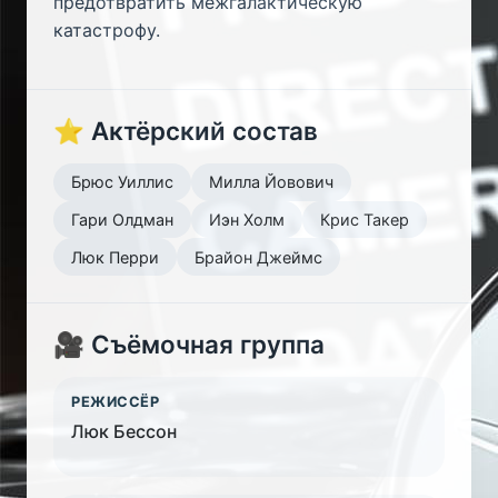
предотвратить межгалактическую
катастрофу.
⭐ Актёрский состав
Брюс Уиллис
Милла Йовович
Гари Олдман
Иэн Холм
Крис Такер
Люк Перри
Брайон Джеймс
🎥 Съёмочная группа
РЕЖИССЁР
Люк Бессон