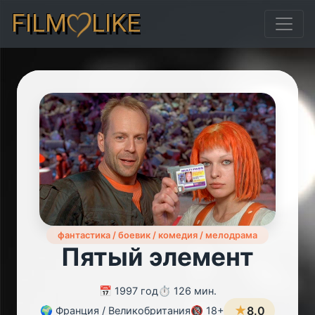
FILM
LIKE
фантастика / боевик / комедия / мелодрама
Пятый элемент
📅 1997 год
⏱️ 126 мин.
★
8.0
🌍 Франция / Великобритания
🔞 18+