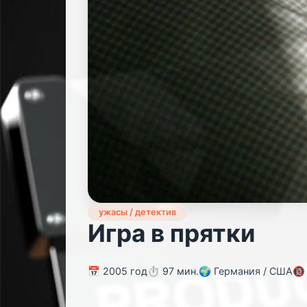
ужасы / детектив
Игра в прятки
📅 2005 год
⏱️ 97 мин.
🌍 Германия / США
🔞