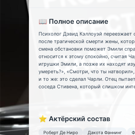
📖 Полное описание
Психолог Дэвид Кэллоуэй переезжает 
после трагической смерти жены, котора
смена обстановки поможет Эмили справ
относится к этому спокойно, считая Ч
игрушки Эмили, а позже их находят из
умереть?», «Смотри, что ты натворил»
и то же: это сделал Чарли. Отец пытае
соседа Стивена, который слишком инт
⭐ Актёрский состав
Роберт Де Ниро
Дакота Фаннинг
Ф