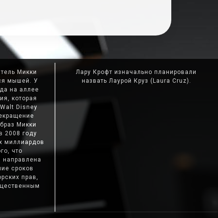
атель Микки
Лару Крофт изначально планировали
ся мышей. У
назвать Лаурой Круз (Laura Cruz).
да на аллее
ия, которая
Walt Disney
рекращение
образ Микки
в 2008 году
ёх миллиардов
го, что
а направлена
ние сроков
рских прав,
общественным