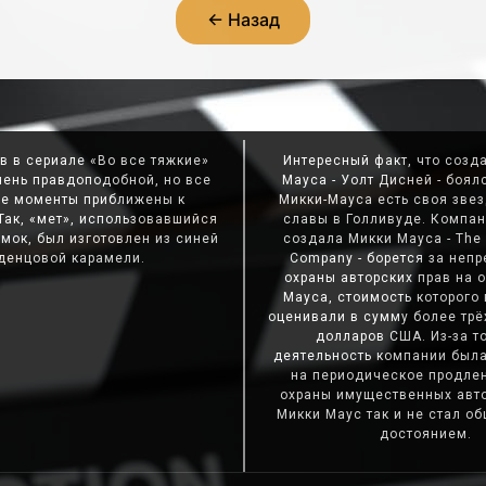
← Назад
ов в сериале «Во все тяжкие»
Интересный факт, что созд
чень правдоподобной, но все
Мауса - Уолт Дисней - боял
се моменты приближены к
Микки-Мауса есть своя звез
Так, «мет», использовавшийся
славы в Голливуде. Компан
мок, был изготовлен из синей
создала Микки Мауса - The 
денцовой карамели.
Company - борется за неп
охраны авторских прав на 
Мауса, стоимость которого 
оценивали в сумму более тр
долларов США. Из-за то
деятельность компании был
на периодическое продле
охраны имущественных авто
Микки Маус так и не стал 
достоянием.