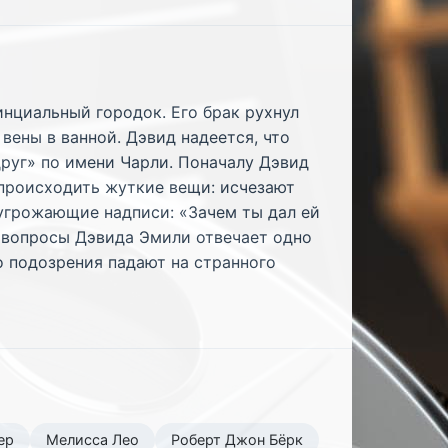
нциальный городок. Его брак рухнул
вены в ванной. Дэвид надеется, что
друг» по имени Чарли. Поначалу Дэвид
 происходить жуткие вещи: исчезают
 угрожающие надписи: «Зачем ты дал ей
е вопросы Дэвида Эмили отвечает одно
го подозрения падают на странного
ер
Мелисса Лео
Роберт Джон Бёрк