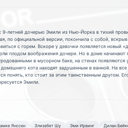
с 9-летней дочерью Эмили из Нью-Йорка в тихий прови
я, по официальной версии, покончила с собой, вскрыв 
иться с горем. Вскоре у девочки появляется новый «
арли плодом воображения дочери. Но в доме начинают
уродованными в мусорном баке, на стенах появляются
, домашнего кота находят задушенным в ванной. На вс
тся понять, кто стоит за этим таинственным другом. Е
ересуется Эмили.
амке Янссен
Элизабет Шу
Эми Ирвинг
Дилан Бейк