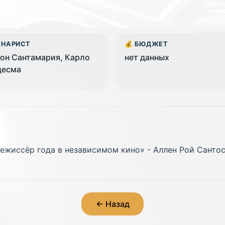
ЕНАРИСТ
💰 БЮДЖЕТ
он Сантамария, Карло
нет данных
десма
ежиссёр года в независимом кино» - Аллен Рой Санто
← Назад