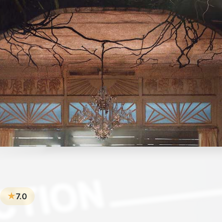
★
7.0