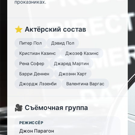
проказниках.
⭐ Актёрский состав
Питер Пол
Дэвид Пол
Кристиан Казинс
Джозеф Казинс
Рена Софер
Джаред Мартин
Бэрри Деннен
Джоэнн Харт
Джордж Лэзенби
Валентина Варгас
🎥 Съёмочная группа
РЕЖИССЁР
Джон Парагон