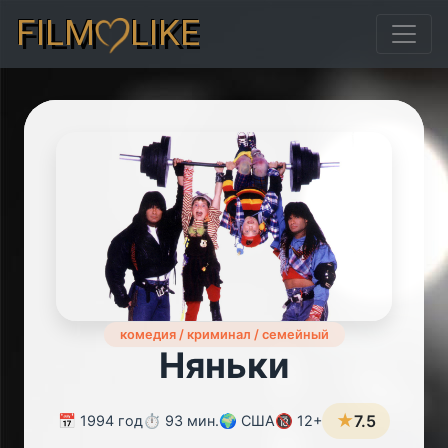
FILM
LIKE
комедия / криминал / семейный
Няньки
★
7.5
📅 1994 год
⏱️ 93 мин.
🌍 США
🔞 12+