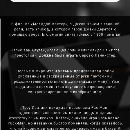
В фильме «Молодой мастер», с Джеки Чаном в главной
роли, есть эпизод, в котором герой Джеки дерется с
помощью веера. Его смогли снять только с 1300 попытки.
Кэрис ван Хаутен, играющая роль Мелиссандры в «Игре
престолов», должна была играть Серсею Ланнистер.
Первые в мире мультфильмы представляли собой
рисованные и раскрашенные от руки пантомимы
продолжительностью вплоть до пятнадцати минут. Уже
тогда могло применяться звуковое сопровождение,
синхронизированное с изображением.
Тору Иватани придумал персонажа Pac-Man,
вдохновившись внешним видом пиццы с одним
отсутствующим куском. Кстати, сначала игра называлась
Puck-Man, но название быстро поменяли, когда оказалось,
что на игровом автомате легко сдирается часть буквы P,