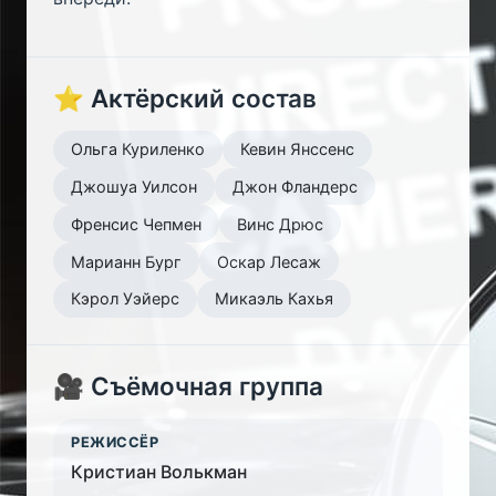
⭐ Актёрский состав
Ольга Куриленко
Кевин Янссенс
Джошуа Уилсон
Джон Фландерс
Френсис Чепмен
Винс Дрюс
Марианн Бург
Оскар Лесаж
Кэрол Уэйерс
Микаэль Кахья
🎥 Съёмочная группа
РЕЖИССЁР
Кристиан Волькман