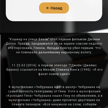
← Назад
"Кошмар на улице Вязов" стал первым фильмом Джонни
Деппа. Правда, продержался он на экране совсем недолго:
его персонажа, Гленна, Фредди Крюгер убил первым. Что
не помешало дальнейшему карьерному взлету.
11.22.63 (2016): в первом эпизоде ??Джейк (Джеймс
Франко) ссылается на Мизери Стивена Кинга (1990): «Я его
фанат номер один!»
В мультфильме «Чебурашка идёт в школу» Чебурашка не
сумел прочесть телеграмму от Гены. Хотя в мультфильме
«Крокодил Гена» Чебурашка нашёл Гену по объявлению, а в
мультфильме «Чебурашка» даже прочитал двустишие на
плакате пионеров: «Всё ненужное на слом, соберём