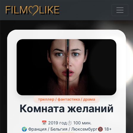
FILM
LIKE
триллер / фантастика / драма
Комната желаний
📅 2019 год
⏱️ 100 мин.
🌍 Франция / Бельгия / Люксембург
🔞 18+