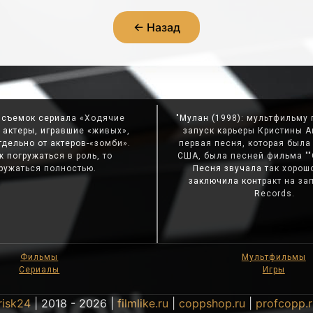
← Назад
 съемок сериала «Ходячие
"Мулан (1998): мультфильму
 актеры, игравшие «живых»,
запуск карьеры Кристины А
дельно от актеров-«зомби».
первая песня, которая был
ж погружаться в роль, то
США, была песней фильма ""
ружаться полностью.
Песня звучала так хорошо
заключила контракт на за
Records.
Фильмы
Мультфильмы
Сериалы
Игры
risk24
| 2018 - 2026 |
filmlike.ru
|
coppshop.ru
|
profcopp.r