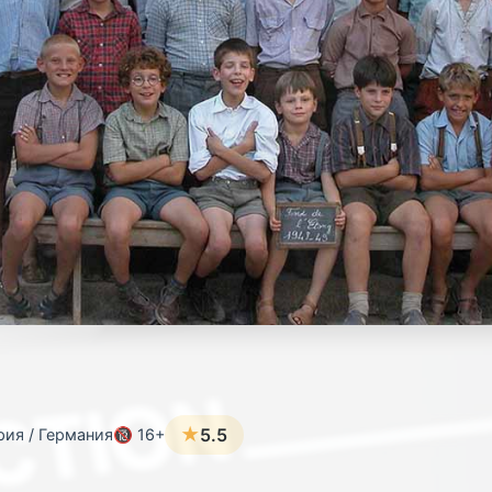
★
5.5
рия / Германия
🔞 16+