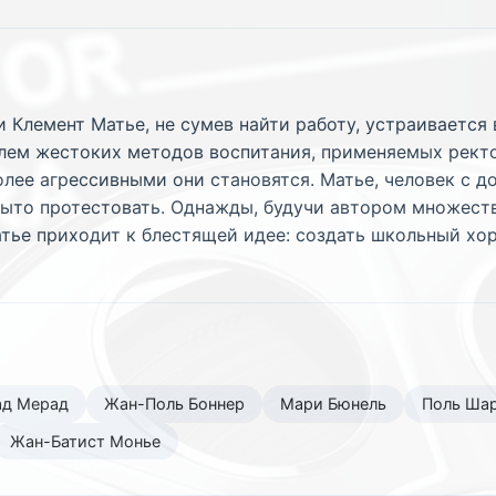
 Клемент Матье, не сумев найти работу, устраивается 
елем жестоких методов воспитания, применяемых рект
олее агрессивными они становятся. Матье, человек с 
рыто протестовать. Однажды, будучи автором множест
атье приходит к блестящей идее: создать школьный хор
ад Мерад
Жан-Поль Боннер
Мари Бюнель
Поль Ша
Жан-Батист Монье