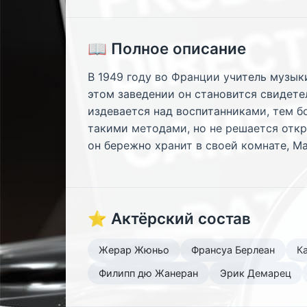
📖 Полное описание
В 1949 году во Франции учитель музыки
этом заведении он становится свидет
издевается над воспитанниками, тем б
такими методами, но не решается отк
он бережно хранит в своей комнате, М
⭐ Актёрский состав
Жерар Жюньо
Франсуа Берлеан
К
Филипп дю Жанеран
Эрик Демарец