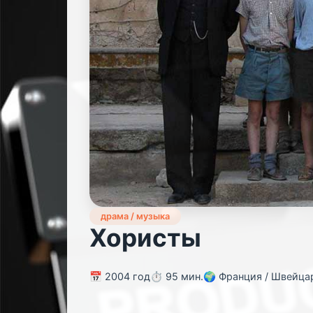
драма / музыка
Хористы
📅 2004 год
⏱️ 95 мин.
🌍 Франция / Швейца