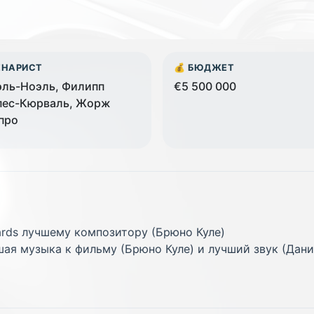
ЕНАРИСТ
💰 БЮДЖЕТ
ль-Ноэль, Филипп
€5 500 000
пес-Кюрваль, Жорж
про
ards лучшему композитору (Брюно Куле)
шая музыка к фильму (Брюно Куле) и лучший звук (Дан