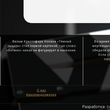
Фильм Кристофера Нолана «Тёмный
Во время
рыцарь» стал первой картиной, где слово
мертвецы»
«Бэтмен» никак не фигурирует в названии.
обедали от
Если у
пог
О нас
Кинопредложение
Разработка:
b