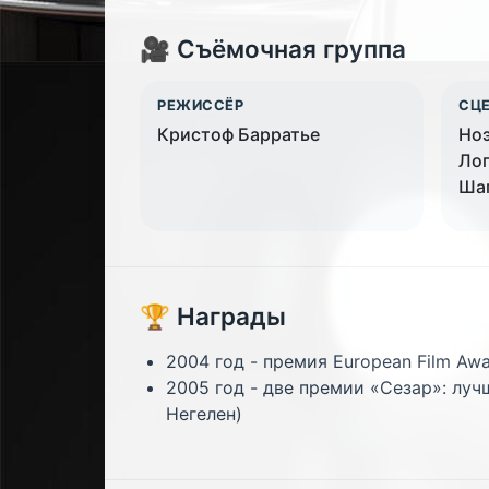
🎥 Съёмочная группа
РЕЖИССЁР
СЦ
Кристоф Барратье
Ноэ
Ло
Ша
🏆 Награды
2004 год - премия European Film Aw
2005 год - две премии «Сезар»: луч
Негелен)