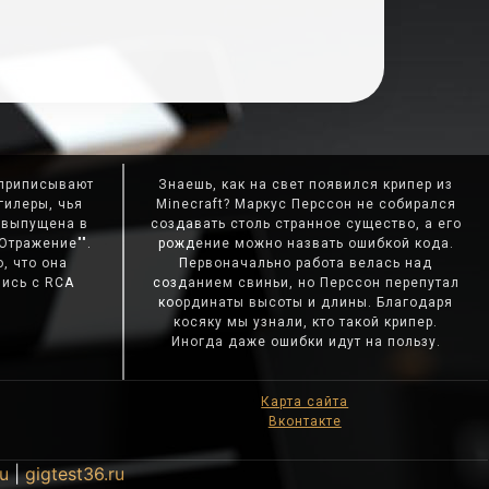
 приписывают
Знаешь, как на свет появился крипер из
гилеры, чья
Minecraft? Маркус Перссон не собирался
а выпущена в
создавать столь странное существо, а его
Отражение"".
рождение можно назвать ошибкой кода.
, что она
Первоначально работа велась над
пись с RCA
созданием свиньи, но Перссон перепутал
координаты высоты и длины. Благодаря
косяку мы узнали, кто такой крипер.
Иногда даже ошибки идут на пользу.
Карта сайта
Вконтакте
u
|
gigtest36.ru