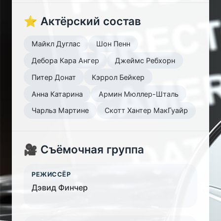
⭐ Актёрский состав
Майкл Дуглас
Шон Пенн
Дебора Кара Ангер
Джеймс Ребхорн
Питер Донат
Кэррол Бейкер
Анна Катарина
Армин Мюллер-Шталь
Чарльз Мартине
Скотт Хантер МакГуайр
🎥 Съёмочная группа
РЕЖИССЁР
Дэвид Финчер