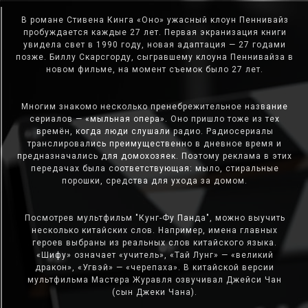
В романе Стивена Кинга «Оно» ужасный клоун Пеннивайз
пробуждается каждые 27 лет. Первая экранизация книги
увидела свет в 1990 году, новая адаптация — 27 годами
позже. Биллу Скарсгорду, сыгравшему клоуна Пеннивайза в
новом фильме, на момент съемок было 27 лет.
Многим знакомо несколько пренебрежительное название
сериалов — «мыльная опера». Оно пришло тоже из тех
времён, когда люди слушали радио. Радиосериалы
транслировались преимущественно в дневное время и
предназначались для домохозяек. Поэтому реклама в этих
передачах была соответствующая: мыло, стиральные
порошки, средства для ухода за домом.
Посмотрев мультфильм "Кунг-Фу Панда", можно выучить
несколько китайских слов. Например, имена главных
героев выбраны из реальных слов китайского языка.
«Шифу» означает «учитель», «Тай Лунг» — «великий
дракон», «Угвэй» — «черепаха». В китайской версии
мультфильма Мастера Журавля озвучивал Джейси Чан
(сын Джеки Чана).