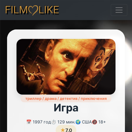
FILM
LIKE
триллер / драма / детектив / приключения
Игра
📅 1997 год
⏱️ 129 мин.
🌍 США
🔞 18+
★
7.0