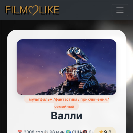
FILM
LIKE
мультфильм /фантастика / приключения /
семейный
Валли
★
9.0
📅 2008 год
⏱️ 98 мин.
🌍 США
🔞 0+