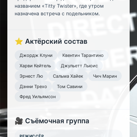
названием «Titty Twister», где утром
назначена встреча с подельником.
⭐ Актёрский состав
Джордж Клуни
Квентин Тарантино
Харви Кейтель
Джульетт Льюис
Эрнест Лю
Сальма Хайек
Чич Марин
Дэнни Трехо
Том Савини
Фред Уильямсон
🎥 Съёмочная группа
РЕЖИССЁР