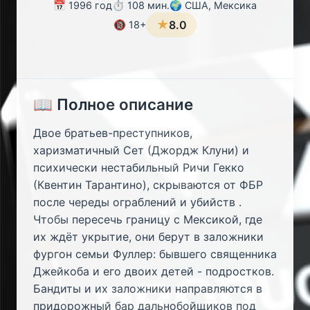
📅 1996 год
⏱️ 108 мин.
🌍 США, Мексика
★
8.0
🔞 18+
📖 Полное описание
Двое братьев-преступников,
харизматичный Сет (Джордж Клуни) и
психически нестабильный Ричи Гекко
(Квентин Тарантино), скрываются от ФБР
после череды ограблений и убийств .
Чтобы пересечь границу с Мексикой, где
их ждёт укрытие, они берут в заложники
фургон семьи Фуллер: бывшего священника
Джейкоба и его двоих детей - подростков.
Бандиты и их заложники направляются в
придорожный бар дальнобойщиков под