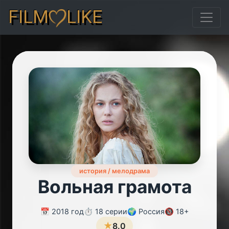
FILM
LIKE
история / мелодрама
Вольная грамота
📅 2018 год
⏱️ 18 серии
🌍 Россия
🔞 18+
★
8.0