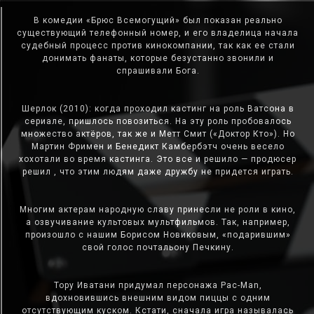
В комедии «Брюс Всемогущий» был показан реально
существующий телефонный номер, и его владелица начала
судебный процесс против кинокомпании, так как ее стали
донимать фанаты, которые безустанно звонили и
спрашивали Бога.
Шерлок (2010): когда проходил кастинг на роль Ватсона в
сериале, пришлось повозиться. На эту роль пробовалось
множество актёров, так же и Метт Смит («Доктор Кто»). Но
Мартин Фримен и Бенедикт Камбербэтч очень весело
хохотали во время кастинга. Это все и решило — продюсер
решил , что этим людям даже дружбу не придется играть.
Многим актерам народную славу принесли не роли в кино,
а озвучивание культовых мультфильмов. Так, например,
произошло с нашим Борисом Новиковым, «подарившим»
свой голос почтальону Печкину.
Тору Иватани придумал персонажа Pac-Man,
вдохновившись внешним видом пиццы с одним
отсутствующим куском. Кстати, сначала игра называлась