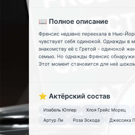
📖 Полное описание
Френсис недавно переехала в Нью-Йорк
чувствует себя одинокой. Однажды в м
знакомству её с Гретой - одинокой же
семью. Но однажды Френсис обнаружива
Этот момент становится для неё шоком,
⭐ Актёрский состав
Изабель Юппер
Хлоя Грейс Морец
Артур Ли
Роза Эскода
Джессика 