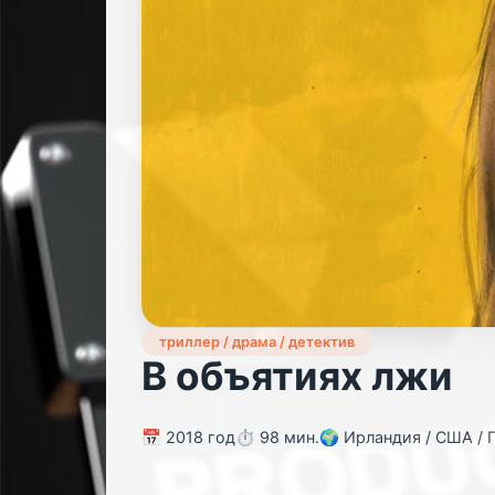
триллер / драма / детектив
В объятиях лжи
📅 2018 год
⏱️ 98 мин.
🌍 Ирландия / США / Г