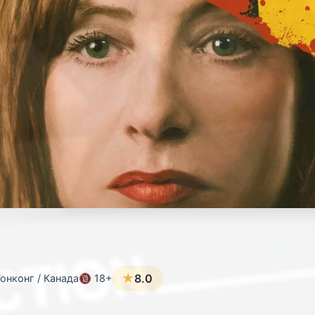
★
8.0
онконг / Канада
🔞 18+