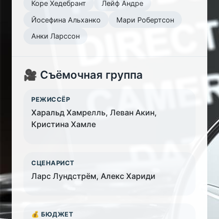
Коре Хедебрант
Лейф Андре
Йосефина Альханко
Мари Робертсон
Анки Ларссон
🎥 Съёмочная группа
РЕЖИССЁР
Харальд Хамрелль, Леван Акин,
Кристина Хамле
СЦЕНАРИСТ
Ларс Лундстрём, Алекс Хариди
💰 БЮДЖЕТ