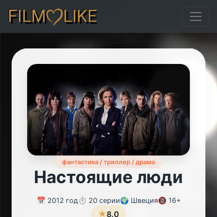
FILM
LIKE
фантастика / триллер / драма
Настоящие люди
📅 2012 год
⏱️ 20 серии
🌍 Швеция
🔞 16+
★
8.0