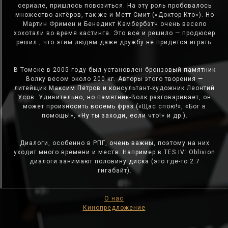
сериале, пришлось повозиться. На эту роль пробовалось
множество актёров, так же и Метт Смит («Доктор Кто»). Но
Мартин Фримен и Бенедикт Камбербэтч очень весело
хохотали во время кастинга. Это все и решило — продюсер
решил , что этим людям даже дружбу не придется играть.
В Томске в 2005 году был установлен бронзовый памятник
Волку весом около 200 кг. Авторы этого творения —
литейщик Максим Петров и консультант-художник Леонтий
Усов. Удивительно, но памятник-Волк разговаривает, он
может произносить восемь фраз («Щас спою!», «Бог в
помощь!», «Ну ты заходи, если что!» и др.).
Диалоги, особенно в РПГ, очень важны, поэтому на них
уходит много времени и места. Например в TES IV: Oblivion
диалоги занимают половину диска (это где-то 2.7
гигабайт).
О нас
Кинопредложение