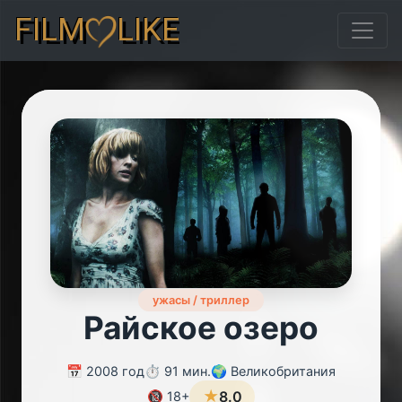
FILM
LIKE
ужасы / триллер
Райское озеро
📅 2008 год
⏱️ 91 мин.
🌍 Великобритания
★
8.0
🔞 18+