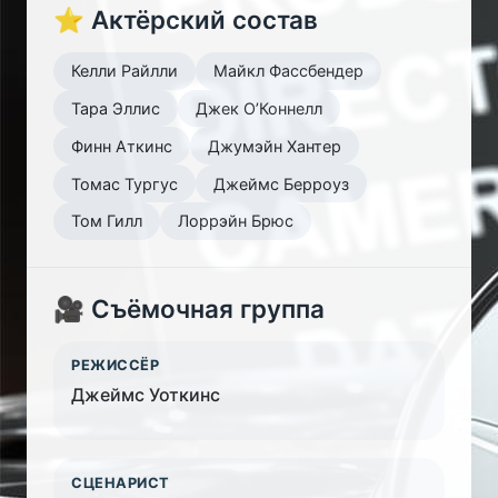
⭐ Актёрский состав
Келли Райлли
Майкл Фассбендер
Тара Эллис
Джек О’Коннелл
Финн Аткинс
Джумэйн Хантер
Томас Тургус
Джеймс Берроуз
Том Гилл
Лоррэйн Брюс
🎥 Съёмочная группа
РЕЖИССЁР
Джеймс Уоткинс
СЦЕНАРИСТ