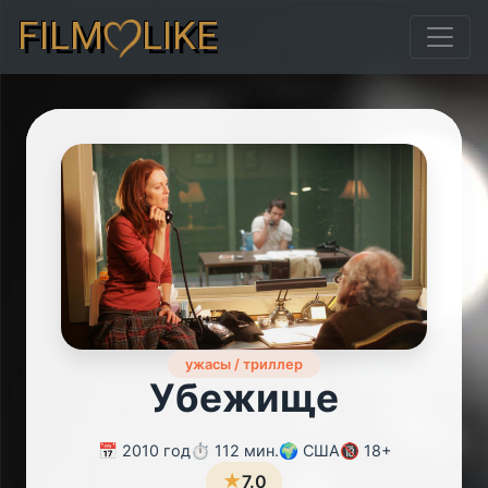
FILM
LIKE
ужасы / триллер
Убежище
📅 2010 год
⏱️ 112 мин.
🌍 США
🔞 18+
★
7.0