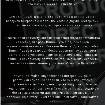
от крови и вина, шелуха от семечек и пепел табака. А сама
эта махина весила целых 36 кг!
Бригада (2002): в сцене, где была игра в нарды, Сергей
Безруков выбросил с 3 попытки кости с двумя шестерками.
По теории вероятности, это практически невозможно.
Практически каждому жителю постсоветского пространства
известно, что роль Винни-Пуха в одноименном
мультфильме озвучивал Евгений Леонов. Для того, чтобы
Винни-Пух разговаривал более смешным голосом, речь
артиста была ускорена примерно на 30%. Если привести
запись к начальному состоянию, т.е. уменьшить скорость
на это значение, можно услышать обычного Леонова.
Компания ‘Valve’ опубликовала интересный факт,
работники компании заявили, что 37% игр которые
покупаются через Steam, никогда не запускают. То есть
люди очень часто покупают в Стиме игры на распродаже с
большими скидками для того, чтобы поиграть в них
попозже, но в итоге никогда в них не играют и забывают о
них.