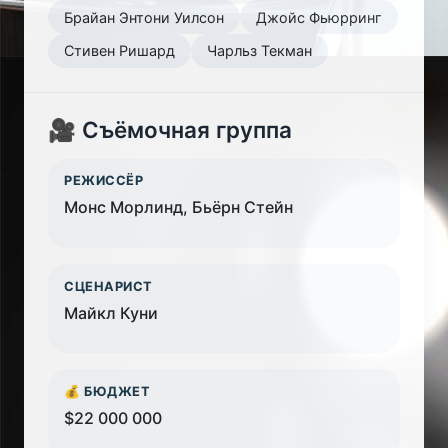
Брайан Энтони Уилсон
Джойс Фьюрринг
Стивен Ришард
Чарльз Текман
🎥 Съёмочная группа
РЕЖИССЁР
Монс Морлинд, Бьёрн Стейн
СЦЕНАРИСТ
Майкл Куни
💰 БЮДЖЕТ
$22 000 000