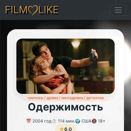
FILM
LIKE
триллер / драма / мелодрама / детектив
Одержимость
📅 2004 год
⏱️ 114 мин.
🌍 США
🔞 18+
★
6.0