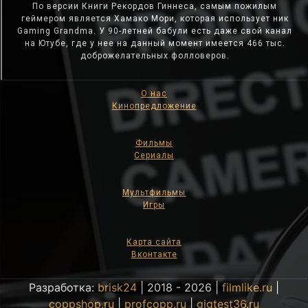
По версии Книги Рекордов Гиннеса, самым пожилым
геймером является Хамако Мори, которая использует ник
Gaming Grandma. У 90-летней бабули есть даже свой канал
на Ютубе, где у нее на данный момент имеется 466 тыс.
доброжелательных фолловеров.
О нас
Кинопредложение
Фильмы
Сериалы
Мультфильмы
Игры
Карта сайта
Вконтакте
Разработка:
brisk24
| 2018 - 2026 |
filmlike.ru
|
coppshop.ru
|
profcopp.ru
|
gigtest36.ru