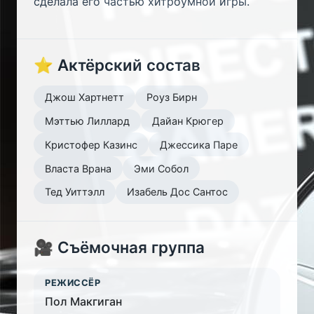
сделала его частью хитроумной игры.
⭐ Актёрский состав
Джош Хартнетт
Роуз Бирн
Мэттью Лиллард
Дайан Крюгер
Кристофер Казинс
Джессика Паре
Власта Врана
Эми Собол
Тед Уиттэлл
Изабель Дос Сантос
🎥 Съёмочная группа
РЕЖИССЁР
Пол Макгиган