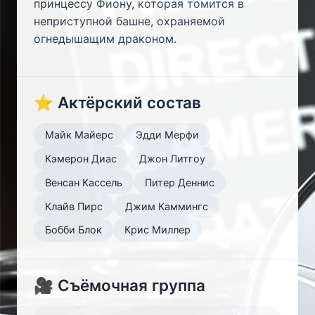
принцессу Фиону, которая томится в
неприступной башне, охраняемой
огнедышащим драконом.
⭐ Актёрский состав
Майк Майерс
Эдди Мерфи
Кэмерон Диас
Джон Литгоу
Венсан Кассель
Питер Деннис
Клайв Пирс
Джим Каммингс
Бобби Блок
Крис Миллер
🎥 Съёмочная группа