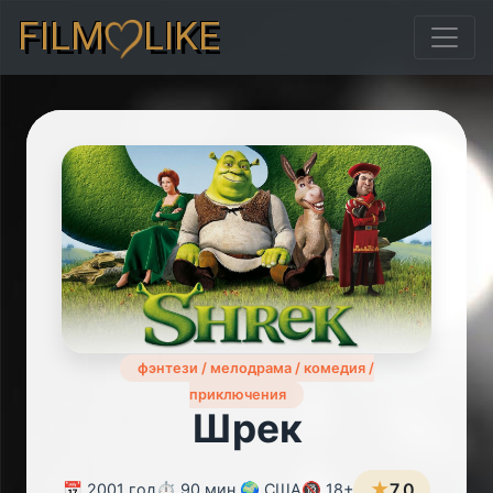
FILM
LIKE
фэнтези / мелодрама / комедия /
приключения
Шрек
★
7.0
📅 2001 год
⏱️ 90 мин.
🌍 США
🔞 18+