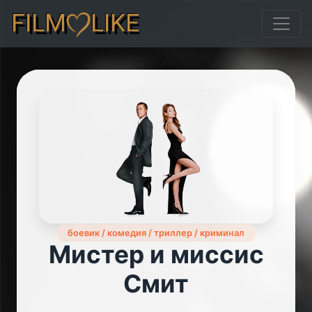
FILM
LIKE
боевик / комедия / триллер / криминал
Мистер и миссис
Смит