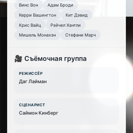
Винс Вон
Адам Броди
Керри Вашингтон
Кит Дэвид
Крис Вайц
Рэйчел Хантли
Мишель Монахэн
Стефани Марч
🎥 Съёмочная группа
РЕЖИССЁР
Даг Лайман
СЦЕНАРИСТ
Саймон Кинберг