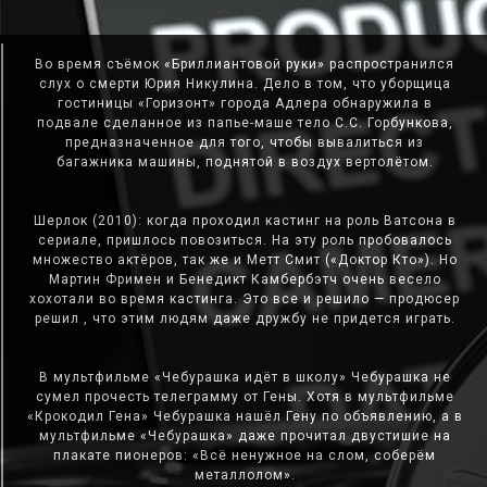
Во время съёмок «Бриллиантовой руки» распространился
слух о смерти Юрия Никулина. Дело в том, что уборщица
гостиницы «Горизонт» города Адлера обнаружила в
подвале сделанное из папье-маше тело С.С. Горбункова,
предназначенное для того, чтобы вывалиться из
багажника машины, поднятой в воздух вертолётом.
Шерлок (2010): когда проходил кастинг на роль Ватсона в
сериале, пришлось повозиться. На эту роль пробовалось
множество актёров, так же и Метт Смит («Доктор Кто»). Но
Мартин Фримен и Бенедикт Камбербэтч очень весело
хохотали во время кастинга. Это все и решило — продюсер
решил , что этим людям даже дружбу не придется играть.
В мультфильме «Чебурашка идёт в школу» Чебурашка не
сумел прочесть телеграмму от Гены. Хотя в мультфильме
«Крокодил Гена» Чебурашка нашёл Гену по объявлению, а в
мультфильме «Чебурашка» даже прочитал двустишие на
плакате пионеров: «Всё ненужное на слом, соберём
металлолом».