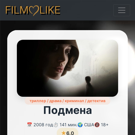
FILM
LIKE
триллер / драма / криминал / детектив
Подмена
📅 2008 год
⏱️ 141 мин.
🌍 США
🔞 18+
★
6.0