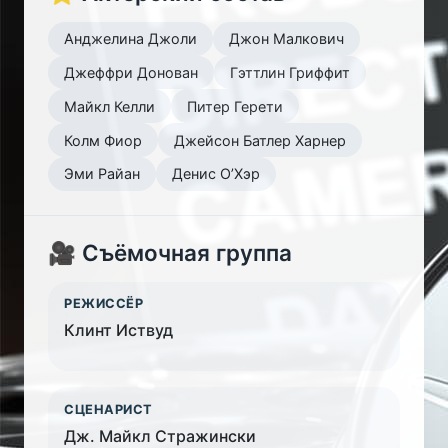
Анджелина Джоли
Джон Малкович
Джеффри Донован
Гэттлин Гриффит
Майкл Келли
Питер Герети
Колм Фиор
Джейсон Батлер Харнер
Эми Райан
Денис О’Хэр
🎥 Съёмочная группа
РЕЖИССЁР
Клинт Иствуд
СЦЕНАРИСТ
Дж. Майкл Стражински