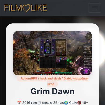
FILM
LIKE
Action/RPG / hack and slash / Diablo-подобная
игра
Grim Dawn
📅 2016 год
⏱️ около 25 час
🌍 США
🔞 16+