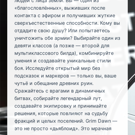
людей с лица земли. Вы — один из
«благословлённых», выживших после
контакта с эфиром и получивших жуткие
сверхъестественные способности. Кому вы
отдадите свою душу? Или попытаетесь
уничтожить обе армии? Выбирайте один из
девяти классов (а позже — второй для
мультиклассового билда), комбинируйте
умения и создавайте уникальные стили
боя. Исследуйте открытый мир без
подсказок и маркеров — только вы, ваше
чутьё и обещание древних руин.
Сражайтесь с врагами в динамичных
битвах, собирайте легендарный лут,
создавайте экипировку и принимайте
решения, которые повлияют на судьбу
фракций и целых поселений. Grim Dawn —
это не просто «дьяблоид». Это мрачная