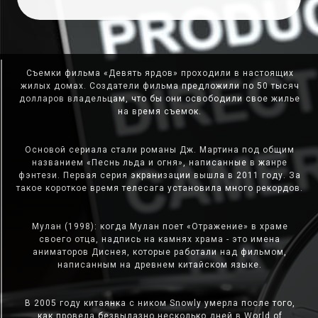
Съемки фильма «Девять ярдов» проходили в настоящих
жилых домах. Создатели фильма предложили по 50 тысяч
долларов владельцам, что бы они освободили свое жилье
на время съемок.
Основой сериала стали романы Дж. Мартина под общим
названием «Песнь льда и огня», написанные в жанре
фэнтези. Первая серия экранизации вышла в 2011 году. За
такое короткое время телесага установила много рекордов.
Мулан (1998): когда Мулан поет «Отражение» в храме
своего отца, надпись на камнях храма - это имена
аниматоров Диснея, которые работали над фильмом,
написанным на древнем китайском языке.
В 2005 году китаянка с ником Snowly умерла после того,
как провела безвылазно несколько дней в World of