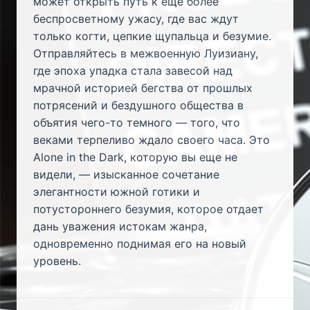
может открыть путь к еще более
беспросветному ужасу, где вас ждут
только когти, цепкие щупальца и безумие.
Отправляйтесь в межвоенную Луизиану,
где эпоха упадка стала завесой над
мрачной историей бегства от прошлых
потрясений и бездушного общества в
объятия чего-то темного — того, что
веками терпеливо ждало своего часа. Это
Alone in the Dark, которую вы еще не
видели, — изысканное сочетание
элегантности южной готики и
потустороннего безумия, которое отдает
дань уважения истокам жанра,
одновременно поднимая его на новый
уровень.