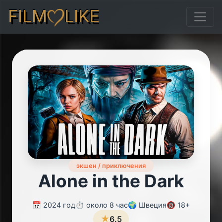
FILM
LIKE
экшен / приключения
Alone in the Dark
📅 2024 год
⏱️ около 8 час
🌍 Швеция
🔞 18+
★
6.5