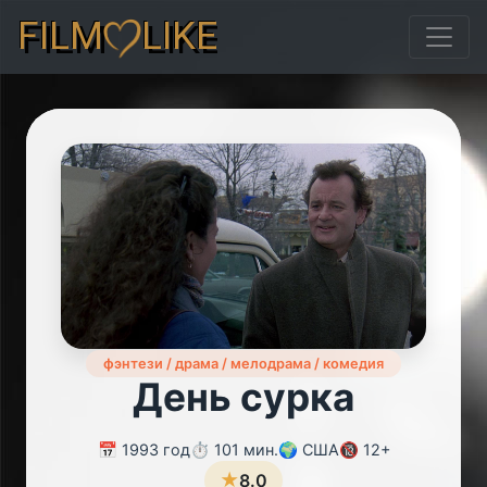
FILM
LIKE
фэнтези / драма / мелодрама / комедия
День сурка
📅 1993 год
⏱️ 101 мин.
🌍 США
🔞 12+
★
8.0