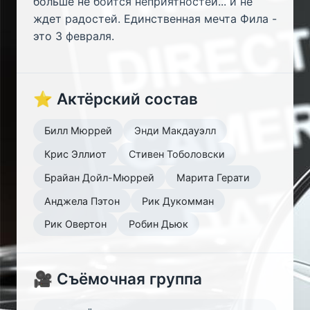
больше не боится неприятностей... и не
ждет радостей. Единственная мечта Фила -
это 3 февраля.
⭐ Актёрский состав
Билл Мюррей
Энди Макдауэлл
Крис Эллиот
Стивен Тоболовски
Брайан Дойл-Мюррей
Марита Герати
Анджела Пэтон
Рик Дукомман
Рик Овертон
Робин Дьюк
🎥 Съёмочная группа