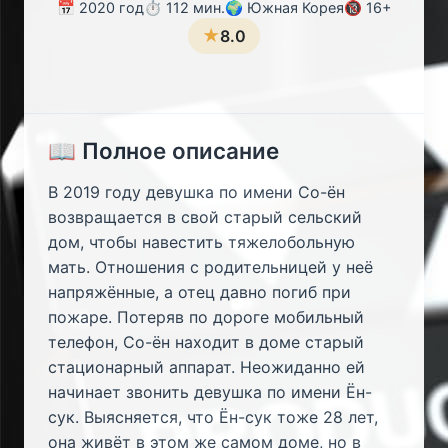
📅 2020 год
⏱️ 112 мин.
🌍 Южная Корея
🔞 16+
★
8.0
📖 Полное описание
В 2019 году девушка по имени Со-ён
возвращается в свой старый сельский
дом, чтобы навестить тяжелобольную
мать. Отношения с родительницей у неё
напряжённые, а отец давно погиб при
пожаре. Потеряв по дороге мобильный
телефон, Со-ён находит в доме старый
стационарный аппарат. Неожиданно ей
начинает звонить девушка по имени Ён-
сук. Выясняется, что Ён-сук тоже 28 лет,
она живёт в этом же самом доме, но в