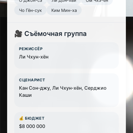
О Джон-сэ
Ли Дон-хви
Ом Чхэ-ён
Чо Гён-сук
Ким Мин-ха
🎥 Съёмочная группа
РЕЖИССЁР
Ли Чхун-хён
СЦЕНАРИСТ
Кан Сон-джу, Ли Чхун-хён, Серджио
Каши
💰 БЮДЖЕТ
$8 000 000