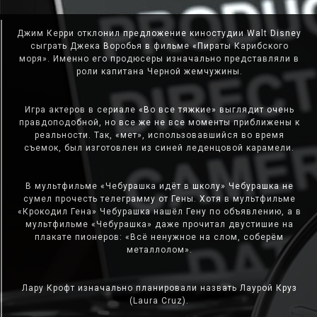
Джим Керри отклонил предложение киностудии Walt Disney
сыграть Джека Воробья в фильме «Пираты Карибского
моря». Именно его продюсеры изначально представляли в
роли капитана Черной жемчужины.
Игра актеров в сериале «Во все тяжкие» выглядит очень
правдоподобной, но все же не все моменты приближены к
реальности. Так, «мет», использовавшийся во время
съемок, был изготовлен из синей леденцовой карамели.
В мультфильме «Чебурашка идёт в школу» Чебурашка не
сумел прочесть телеграмму от Гены. Хотя в мультфильме
«Крокодил Гена» Чебурашка нашёл Гену по объявлению, а в
мультфильме «Чебурашка» даже прочитал двустишие на
плакате пионеров: «Всё ненужное на слом, соберём
металлолом».
Лару Крофт изначально планировали назвать Лаурой Круз
(Laura Cruz).