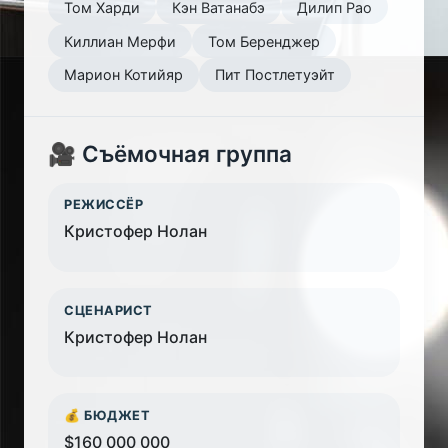
Том Харди
Кэн Ватанабэ
Дилип Рао
Киллиан Мерфи
Том Беренджер
Марион Котийяр
Пит Постлетуэйт
🎥 Съёмочная группа
РЕЖИССЁР
Кристофер Нолан
СЦЕНАРИСТ
Кристофер Нолан
💰 БЮДЖЕТ
$160 000 000