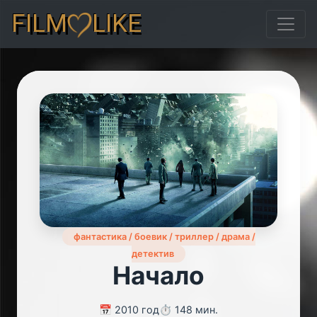
FILM
LIKE
фантастика / боевик / триллер / драма /
детектив
Начало
📅 2010 год
⏱️ 148 мин.