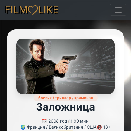
FILM
LIKE
боевик / триллер / криминал
Заложница
📅 2008 год
⏱️ 90 мин.
🌍 Франция / Великобритания / США
🔞 18+