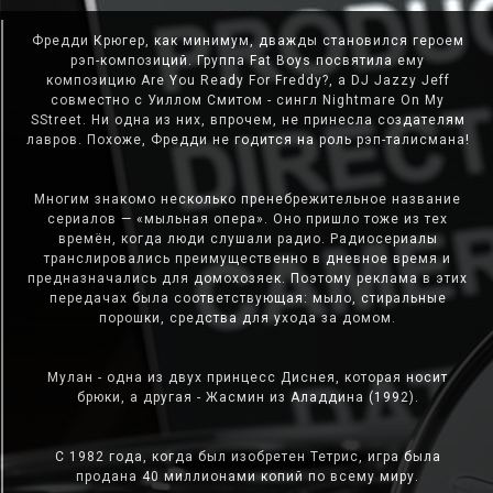
Фредди Крюгер, как минимум, дважды становился героем
рэп-композиций. Группа Fat Boys посвятила ему
композицию Are You Ready For Freddy?, а DJ Jazzy Jeff
совместно с Уиллом Смитом - сингл Nightmare On My
SStreet. Ни одна из них, впрочем, не принесла создателям
лавров. Похоже, Фредди не годится на роль рэп-талисмана!
Многим знакомо несколько пренебрежительное название
сериалов — «мыльная опера». Оно пришло тоже из тех
времён, когда люди слушали радио. Радиосериалы
транслировались преимущественно в дневное время и
предназначались для домохозяек. Поэтому реклама в этих
передачах была соответствующая: мыло, стиральные
порошки, средства для ухода за домом.
Мулан - одна из двух принцесс Диснея, которая носит
брюки, а другая - Жасмин из Аладдина (1992).
С 1982 года, когда был изобретен Тетрис, игра была
продана 40 миллионами копий по всему миру.