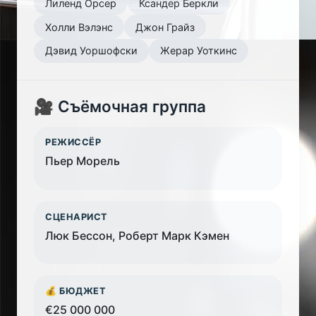
Лиленд Орсер
Ксандер Беркли
Холли Вэлэнс
Джон Грайз
Дэвид Уоршофски
Жерар Уоткинс
🎥 Съёмочная группа
РЕЖИССЁР
Пьер Морель
СЦЕНАРИСТ
Люк Бессон, Роберт Марк Кэмен
💰 БЮДЖЕТ
€25 000 000