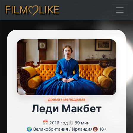
FILM
LIKE
драма / мелодрама
Леди Макбет
📅 2016 год
⏱️ 89 мин.
🌍 Великобритания / Ирландия
🔞 18+