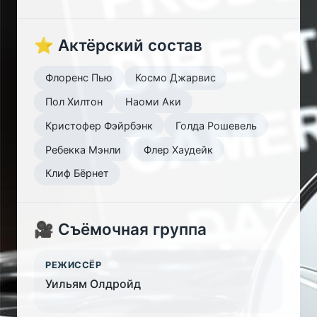
⭐ Актёрский состав
Флоренс Пью
Космо Джарвис
Пол Хилтон
Наоми Аки
Кристофер Фэйрбэнк
Голда Рошевель
Ребекка Мэнли
Флер Хаудейк
Клиф Бёрнет
🎥 Съёмочная группа
РЕЖИССЁР
Уильям Олдройд