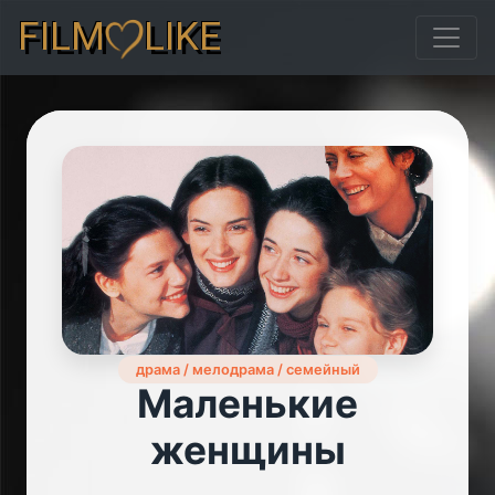
FILM
LIKE
драма / мелодрама / семейный
Маленькие
женщины