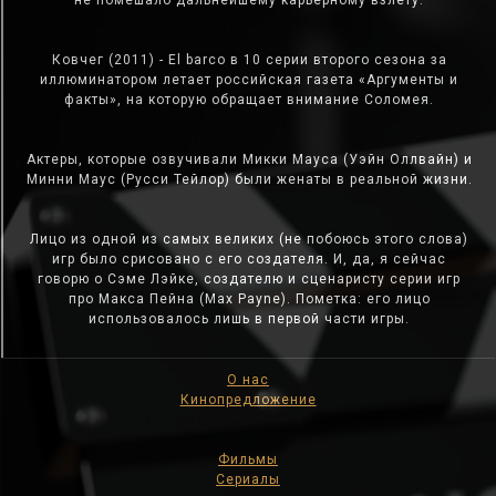
не помешало дальнейшему карьерному взлету.
Ковчег (2011) - El barco в 10 серии второго сезона за
иллюминатором летает российская газета «Аргументы и
факты», на которую обращает внимание Соломея.
Актеры, которые озвучивали Микки Мауса (Уэйн Оллвайн) и
Минни Маус (Русси Тейлор) были женаты в реальной жизни.
Лицо из одной из самых великих (не побоюсь этого слова)
игр было срисовано с его создателя. И, да, я сейчас
говорю о Сэме Лэйке, создателю и сценаристу серии игр
про Макса Пейна (Max Payne). Пометка: его лицо
использовалось лишь в первой части игры.
О нас
Кинопредложение
Фильмы
Сериалы