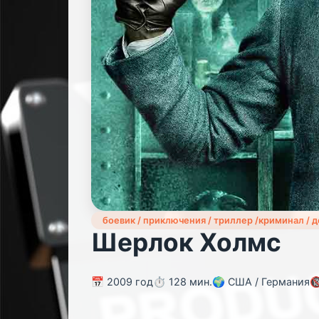
боевик / приключения / триллер /криминал / 
Шерлок Холмс
📅 2009 год
⏱️ 128 мин.
🌍 США / Германия
