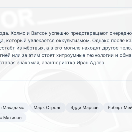
ода. Холмс и Ватсон успешно предотвращают очередно
да, который увлекается оккультизмом. Однако после к
стаёт из мёртвых, а в его могиле находят другое тел
гией или за этим стоят хитроумные технологии и обман
 старая знакомая, авантюристка Ирэн Адлер.
л Макадамс
Марк Стронг
Эдди Марсан
Роберт Мэ
с Мэтисон