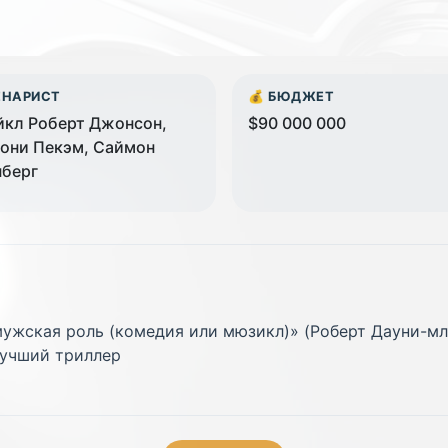
ЕНАРИСТ
💰 БЮДЖЕТ
кл Роберт Джонсон,
$90 000 000
они Пекэм, Саймон
нберг
 мужская роль (комедия или мюзикл)» (Роберт Дауни-м
лучший триллер