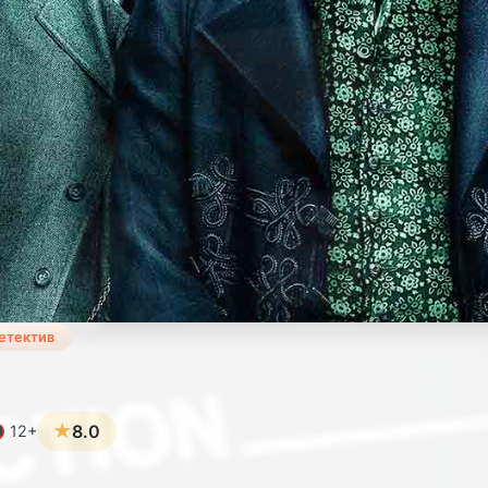
детектив
★
8.0
 12+