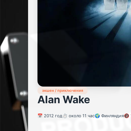
экшен / приключения
Alan Wake
📅 2012 год
⏱️ около 11 час
🌍 Финляндия
🔞 