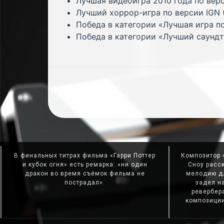
Лучшая видеоигра 2010 года по вер
Лучший хоррор-игра по версии IGN (
Победа в категории «Лучшая игра п
Победа в категории «Лучший саундтр
В финальных титрах фильма «Гарри Поттер
Композитор 
и кубок огня» есть ремарка: «ни один
Сноу расск
дракон во время съёмок фильма не
мелодию дл
пострадал».
задел н
ревербера
композиции