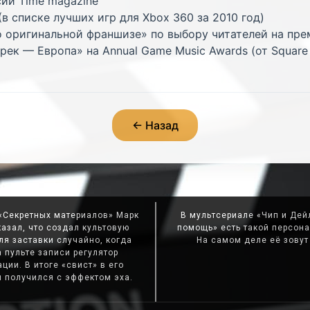
сии Time magazine
в списке лучших игр для Xbox 360 за 2010 год)
о оригинальной франшизе» по выбору читателей на пре
ек — Европа» на Annual Game Music Awards (от Square E
← Назад
«Секретных материалов» Марк
В мультсериале «Чип и Дей
азал, что создал культовую
помощь» есть такой персона
я заставки случайно, когда
На самом деле её зовут
а пульте записи регулятор
ции. В итоге «свист» в его
 получился с эффектом эха.