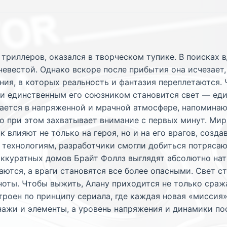
 триллеров, оказался в творческом тупике. В поисках 
невестой. Однако вскоре после прибытия она исчезает,
ия, в которых реальность и фантазия переплетаются.
 и единственным его союзником становится свет — ед
вается в напряженной и мрачной атмосфере, напомин
но при этом захватывает внимание с первых минут. Мир
к влияют не только на героя, но и на его врагов, соз
 технологиям, разработчики смогли добиться потряса
аккуратных домов Брайт Фоллз выглядят абсолютно на
аются, а враги становятся все более опасными. Свет с
ноты. Чтобы выжить, Алану приходится не только сража
троен по принципу сериала, где каждая новая «миссия
ажи и элементы, а уровень напряжения и динамики по