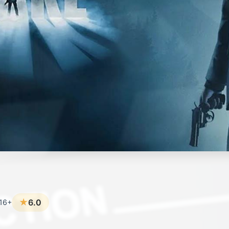
★
6.0
16+