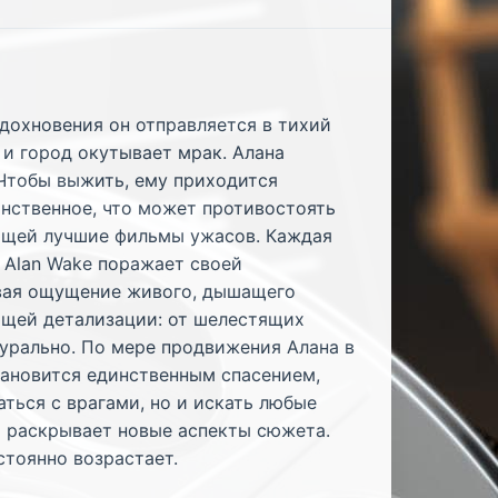
вдохновения он отправляется в тихий
 и город окутывает мрак. Алана
 Чтобы выжить, ему приходится
инственное, что может противостоять
ающей лучшие фильмы ужасов. Каждая
 Alan Wake поражает своей
давая ощущение живого, дышащего
ющей детализации: от шелестящих
турально. По мере продвижения Алана в
тановится единственным спасением,
ться с врагами, но и искать любые
» раскрывает новые аспекты сюжета.
стоянно возрастает.