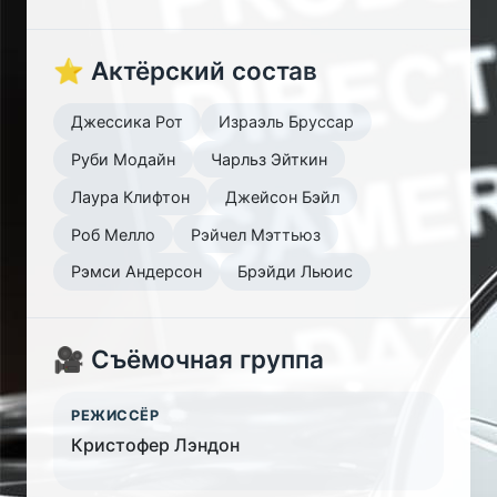
⭐ Актёрский состав
Джессика Рот
Израэль Бруссар
Руби Модайн
Чарльз Эйткин
Лаура Клифтон
Джейсон Бэйл
Роб Мелло
Рэйчел Мэттьюз
Рэмси Андерсон
Брэйди Льюис
🎥 Съёмочная группа
РЕЖИССЁР
Кристофер Лэндон