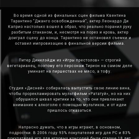
Во время одной из финальных сцен фильма Квентина
Тарантино "Джанго освобожденный", актер Леонардо Ди
Каприо настолько вошел в образ, что реально поранил руку
разбитым стаканом, и, несмотря на порез и кровь, актер
доиграл сцену до конца. Тарантино не остановил съемки и
оставил импровизацию в финальной версии фильма.
Питер Динклэйдж из «Игры престолов» — строгий
вегетарианец, поэтому его персонаж Тирион на самом деле
уминает на пиршествах не мясо, а тофу.
Студия «Дисней» собиралась выпустить свою линию вина,
чтобы прорекламировать мультфильм «Рататуй», но на них
обрушился шквал критики за то, что они привлекают
внимание к алкоголю с помощью мультиков, и от идеи
пришлось отказаться.
Напрасно думать, что в игры играют, в основном,
подростки. В 2006 году 93% покупателей игр для PC и 83%
покупателей игр для игровых консолей были старше 18 лет.