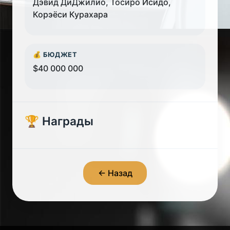
Дэвид ДиДжилио, Тосиро Исидо,
Корэёси Курахара
💰 БЮДЖЕТ
$40 000 000
🏆 Награды
← Назад