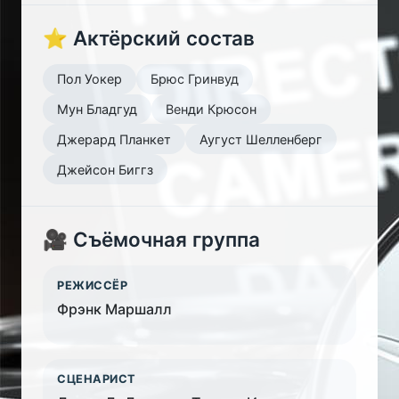
⭐ Актёрский состав
Пол Уокер
Брюс Гринвуд
Мун Бладгуд
Венди Крюсон
Джерард Планкет
Аугуст Шелленберг
Джейсон Биггз
🎥 Съёмочная группа
РЕЖИССЁР
Фрэнк Маршалл
СЦЕНАРИСТ