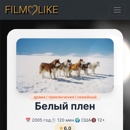
FILM
LIKE
драма / приключения / семейный
Белый плен
📅 2005 год
⏱️ 120 мин.
🌍 США
🔞 12+
★
6.0